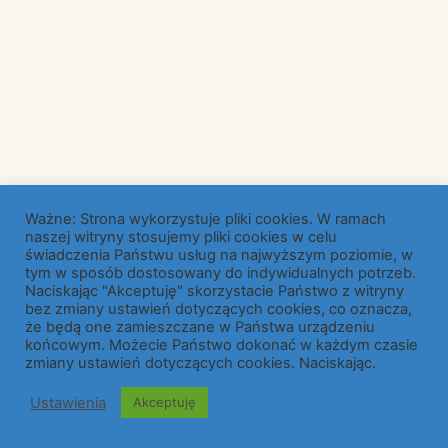
Ważne: Strona wykorzystuje pliki cookies. W ramach
naszej witryny stosujemy pliki cookies w celu
świadczenia Państwu usług na najwyższym poziomie, w
tym w sposób dostosowany do indywidualnych potrzeb.
Naciskając "Akceptuję" skorzystacie Państwo z witryny
bez zmiany ustawień dotyczących cookies, co oznacza,
że będą one zamieszczane w Państwa urządzeniu
końcowym. Możecie Państwo dokonać w każdym czasie
© 2026 Moje Czasy Motyw WordPress, autor:
zmiany ustawień dotyczących cookies. Naciskając.
Kadence WP
Ustawienia
Akceptuję